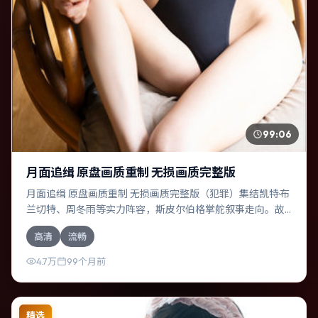
99:06
月面追缉 原盘画质重制 无损画质完整版
月面追缉 原盘画质重制 无损画质完整版（犯罪）集结凯特·布
兰切特、周冬雨等实力阵容，斯皮尔伯格掌舵叙事走向。故
事舞台设定于澳大利亚，围绕一次意外选择展开连锁反应；
高清
流畅
配乐与色彩高度服务于主题，结尾留白耐人寻味。
4.7万
99个月前
精选