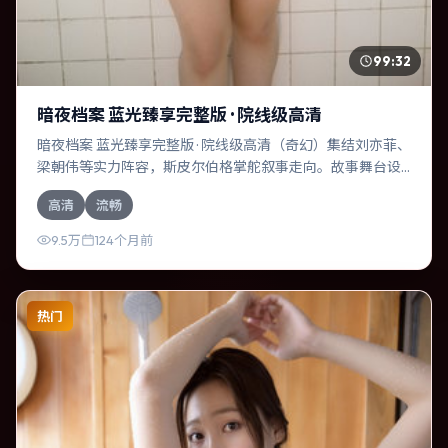
99:32
暗夜档案 蓝光臻享完整版 · 院线级高清
暗夜档案 蓝光臻享完整版 · 院线级高清（奇幻）集结刘亦菲、
梁朝伟等实力阵容，斯皮尔伯格掌舵叙事走向。故事舞台设
定于韩国，围绕一次意外选择展开连锁反应；配乐与色彩高
高清
流畅
度服务于主题，结尾留白耐人寻味。
9.5万
124个月前
热门