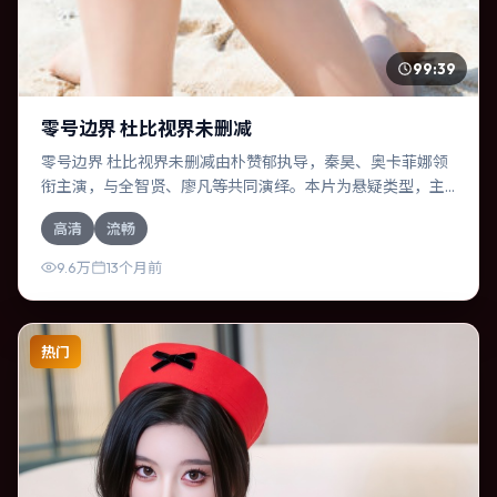
99:39
零号边界 杜比视界未删减
零号边界 杜比视界未删减由朴赞郁执导，秦昊、奥卡菲娜领
衔主演，与全智贤、廖凡等共同演绎。本片为悬疑类型，主
要班底与取景来自英国。时间循环困住主角，每一次醒来规
高清
流畅
则都在改变。影片整体气质温暖，节奏紧凑，人物动机清
晰，适合喜欢强情节与细腻表演的观众。
9.6万
13个月前
热门