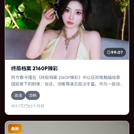
99:07
终局档案 2160P臻彩
阿方索·卡隆在《终局档案 2160P臻彩》中以压抑笔触描绘泰
国背景下的群像：张译、汤唯等演员层次丰富。作为一部动
作作品，故事从日常裂缝切入，逐步推向不可逆转的结局；
高清
流畅
视听语言统一，情感落点克制有力。
3.7万
83个月前
最新