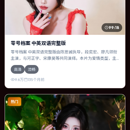
99:18
零号档案 中英双语完整版
零号档案 中英双语完整版由陈思诚执导，段奕宏、廖凡领衔
主演，与河正宇、宋康昊等共同演绎。本片为爱情类型，主
要班底与取景来自德国。两代人的隔阂在故乡小城被慢慢缝
高清
流畅
合。影片整体气质浓烈，节奏紧凑，人物动机清晰，适合喜
欢强情节与细腻表演的观众。
9.6万
135个月前
热门