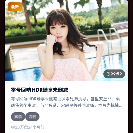
最新
99:59
零号回响 HDR臻享未删减
零号回响 HDR臻享未删减由罗素兄弟执导，基里安·墨菲、梁
朝伟领衔主演，与全智贤、宋康昊等共同演绎。本片为惊悚
类型，主要班底与取景来自泰国。时间循环困住主角，每一
高清
流畅
次醒来规则都在改变。影片整体气质明快，节奏紧凑，人物
动机清晰，适合喜欢强情节与细腻表演的观众。
2.3万
24个月前