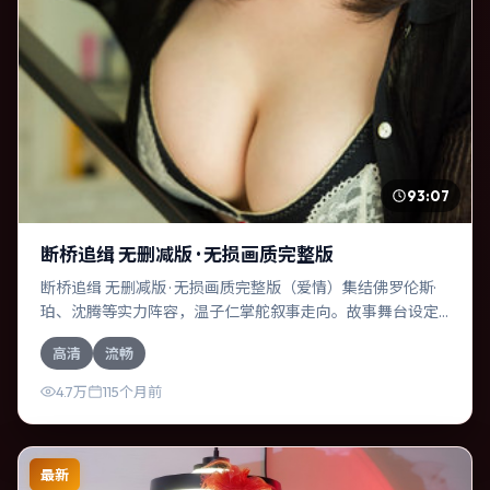
93:07
断桥追缉 无删减版 · 无损画质完整版
断桥追缉 无删减版 · 无损画质完整版（爱情）集结佛罗伦斯·
珀、沈腾等实力阵容，温子仁掌舵叙事走向。故事舞台设定
于俄罗斯，围绕一次意外选择展开连锁反应；配乐与色彩高
高清
流畅
度服务于主题，结尾留白耐人寻味。
4.7万
115个月前
最新