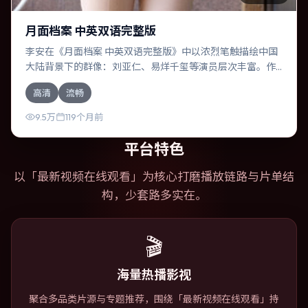
月面档案 中英双语完整版
李安在《月面档案 中英双语完整版》中以浓烈笔触描绘中国
大陆背景下的群像：刘亚仁、易烊千玺等演员层次丰富。作
为一部奇幻作品，故事从日常裂缝切入，逐步推向不可逆转
高清
流畅
的结局；视听语言统一，情感落点克制有力。
9.5万
119个月前
平台特色
以「
最新视频在线观看
」为核心打磨播放链路与片单结
构，少套路多实在。
🎬
海量热播影视
聚合多品类片源与专题推荐，围绕「最新视频在线观看」持