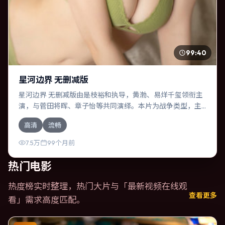
99:40
星河边界 无删减版
星河边界 无删减版由是枝裕和执导，黄渤、易烊千玺领衔主
演，与菅田将晖、章子怡等共同演绎。本片为战争类型，主
要班底与取景来自中国台湾。时间循环困住主角，每一次醒
高清
流畅
来规则都在改变。影片整体气质克制，节奏紧凑，人物动机
清晰，适合喜欢强情节与细腻表演的观众。
7.5万
99个月前
热门电影
热度榜实时整理，热门大片与「
最新视频在线观
查看更多
看
」需求高度匹配。