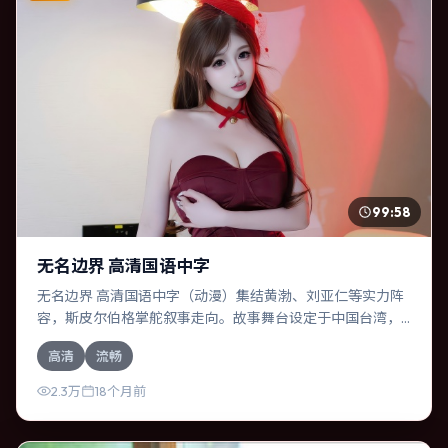
99:58
无名边界 高清国语中字
无名边界 高清国语中字（动漫）集结黄渤、刘亚仁等实力阵
容，斯皮尔伯格掌舵叙事走向。故事舞台设定于中国台湾，
围绕一次意外选择展开连锁反应；配乐与色彩高度服务于主
高清
流畅
题，结尾留白耐人寻味。
2.3万
18个月前