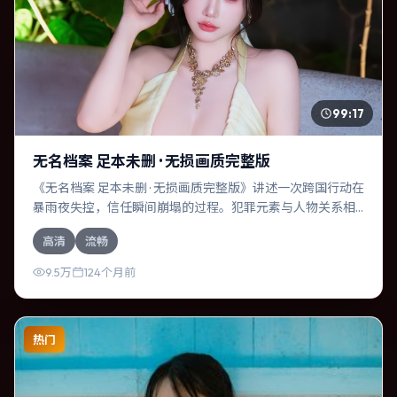
99:17
无名档案 足本未删 · 无损画质完整版
《无名档案 足本未删 · 无损画质完整版》讲述一次跨国行动在
暴雨夜失控，信任瞬间崩塌的过程。犯罪元素与人物关系相
互咬合，汤唯、河正宇的对手戏尤为出彩。导演娄烨善于在
高清
流畅
长镜头中积蓄张力，本片亦在加拿大实地取景，增强真实质
感。
9.5万
124个月前
热门