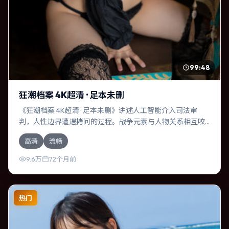
99:48
狂潮档案 4K超清 · 足本未删
《狂潮档案 4K超清 · 足本未删》讲述人工智能介入司法审
判，人性边界遭遇拷问的过程。战争元素与人物关系相互咬
合，佛罗伦斯·珀、裴斗娜的对手戏尤为出彩。导演林超贤善
高清
流畅
于在长镜头中积蓄张力，本片亦在西班牙实地取景，增强真
实质感。
9.6万
72个月前
热门