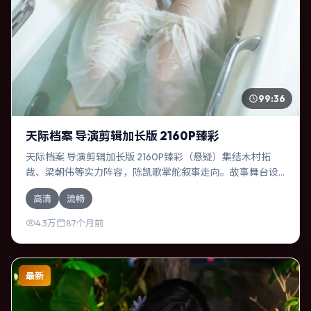
99:36
天际档案 导演剪辑加长版 2160P臻彩
天际档案 导演剪辑加长版 2160P臻彩（悬疑）集结木村拓
哉、梁朝伟等实力阵容，陈凯歌掌舵叙事走向。故事舞台设
定于俄罗斯，围绕一次意外选择展开连锁反应；配乐与色彩
高清
流畅
高度服务于主题，结尾留白耐人寻味。
4.3万
87个月前
最新