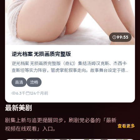
99:55
逆光档案 无损画质完整版
逆光档案 无损画质完整版（奇幻）集结汤姆·汉克斯、杰西卡·
查斯坦等实力阵容，管虎掌舵叙事走向。故事舞台设定于德
国，围绕一次意外选择展开连锁反应；配乐与色彩高度服务
高清
流畅
于主题，结尾留白耐人寻味。
6.3千
124个月前
最新美剧
剧集上新与追更提醒同步，刷剧党必备的「
最新
查看更多
视频在线观看
」入口。