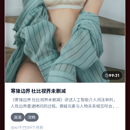
99:31
寒锋边界 杜比视界未删减
《寒锋边界 杜比视界未删减》讲述人工智能介入司法审判，
人性边界遭遇拷问的过程。悬疑元素与人物关系相互咬合，
段奕宏、役所广司的对手戏尤为出彩。导演陈思诚善于在长
高清
流畅
镜头中积蓄张力，本片亦在西班牙实地取景，增强真实质
感。
4.1千
139个月前